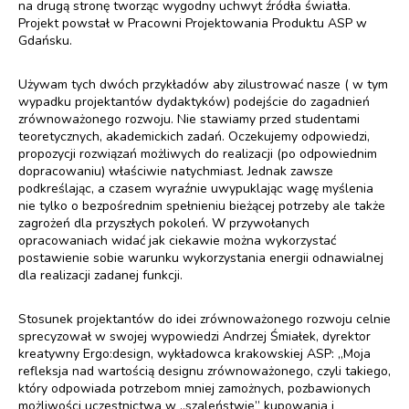
na drugą stronę tworząc wygodny uchwyt źródła światła.
Projekt powstał w Pracowni Projektowania Produktu ASP w
Gdańsku.
Używam tych dwóch przykładów aby zilustrować nasze ( w tym
wypadku projektantów dydaktyków) podejście do zagadnień
zrównoważonego rozwoju. Nie stawiamy przed studentami
teoretycznych, akademickich zadań. Oczekujemy odpowiedzi,
propozycji rozwiązań możliwych do realizacji (po odpowiednim
dopracowaniu) właściwie natychmiast. Jednak zawsze
podkreślając, a czasem wyraźnie uwypuklając wagę myślenia
nie tylko o bezpośrednim spełnieniu bieżącej potrzeby ale także
zagrożeń dla przyszłych pokoleń. W przywołanych
opracowaniach widać jak ciekawie można wykorzystać
postawienie sobie warunku wykorzystania energii odnawialnej
dla realizacji zadanej funkcji.
Stosunek projektantów do idei zrównoważonego rozwoju celnie
sprecyzował w swojej wypowiedzi Andrzej Śmiałek, dyrektor
kreatywny Ergo:design, wykładowca krakowskiej ASP: „Moja
refleksja nad wartością designu zrównoważonego, czyli takiego,
który odpowiada potrzebom mniej zamożnych, pozbawionych
możliwości uczestnictwa w „szaleństwie” kupowania i