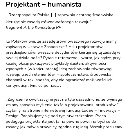
Projektant – humanista
„ Rzeczpospolita Polska […] zapewnia ochronę środowiska,
kierując się zasadą zrównoważonego rozwoju.”
fragment Art. 5 Konstytucji RP
Ilu Polaków wie, że zasadę zrównoważonego rozwoju mamy
zapisaną w Ustawie Zasadniczej? A ilu projektantów,
przedsiębiorców, wreszcie decydentów kieruje się tą zasadą w
swojej działalności? Pytanie retoryczne… warto, jak sądzę, przy
każdej okazji pokazywać przykłady działań, aktywności
zgodnych z (w końcu prostą) ideą zachowania równowagi
rozwoju trzech elementów – społeczeństwa, środowiska i
ekonomii w taki sposób, aby nie ograniczać możliwości ich
kontynuacji „tym, co po nas…”.
„Zagrożenie cywilizacyjne jest na tyle uzasadnione, że wymaga
zmiany sposobu myślenia także o projektowaniu produktów ”
czytamy na stronie internetowej fundacji Ludzie – Innowacje –
Design. Podpisujemy się pod tym stwierdzeniem. Praca
pedagoga projektanta jest (a na pewno powinna być) co do
zasady, jak mówią prawnicy, zgodna z tą ideą. Wszak pracujemy