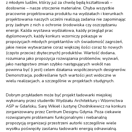
z młodymi ludźmi, którzy już za chwilę będą kształtowali –
dosłownie – nasze otoczenie materialne. Chyba wszystkie
pracownie projektowania produktu na wydziałach i kierunkach
projektowania naszych uczelni realizują zadania nie zapominając
przy żadnym z nich o ochronie środowiska czy oszczędzaniu
energii. Każda wystawa wydziałowa, każdy przegląd prac
dyplomowych, każdy konkurs wzorniczy pokazuje w
propozycjach młodych projektantów ich świadomość zagrożeń,
jakie niesie wytwarzanie coraz większej ilości coraz to nowych
(często przecież zbytecznych) produktów. Wartość dodana,
rozumiana jako propozycja rozwiązania problemów, wyzwań,
jako następstwo zmian szybko następujących wokół nas
powinna być (i jest) celem działania współczesnych designerów.
Demonstracja, podkreślanie tych wartości jest widoczne w
wielu realizacjach, a szczególnie w projektach studyjnych.
Dobrym przykładem może być projekt ładowarki miejskiej
wykonany przez studentki Wydziału Architektury i Wzornictwa
ASP w Gdańsku, Sarę Wikieł i Justynę Chodnikiewicz na konkurs
zorganizowany przez Centrum Designu Gdynia. Poza ciekawie
rozwiązanymi problemami funkcjonalnymi i niebanalną
propozycją organizacji przestrzeni autorki szczególnie wiele
wysiłku poświęciły zasilaniu ładowarki energią odnawialną.