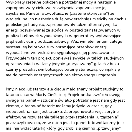
Wykonały rzetelne obliczenia potrzebnej mocy a następnie
zaproponowały ciekawe rozwiązania zapewniające jej
uzyskanie. Panele fotowoltaiczne („baterie słoneczne”) ze
względu na ich niezbędną dużą powierzchnię umieściły na dachu
pobliskiego budynku, zaproponowały także alternatywę dla
energii pozyskiwanej ze słońca w postaci zainstalowanych w
pobliżu huśtawek wyposażonych w generatory wytwarzające
prąd elektryczny podczas zabawy. Ważnym elementem całego
systemu są kolorowe rury obrazujące przepływ energii
wyposażone we wskaźniki sygnalizujące jej powstawanie.
Przywołałem ten projekt, ponieważ zwykle w takich studyjnych
opracowaniach widzimy jedynie „dorysowany” gdzieś z boku
czarny prostokąt symbolizujący baterię słoneczną, co nijak się
ma do potrzeb energetycznych projektowanego urządzenia.
Inny, nieco już starszy ale ciągle mało znany projekt studyjny to
latarka solarna Marty Cieślickiej. Projektantka zwróciła swoją
uwagę na banał – sztuczne światło potrzebne jest nam gdy jest
ciemno, a ładować baterię możemy jedynie w czasie, gdy
niepotrzebna nam jest latarka. Zaproponowała więc sprytne,
efektowne rozwiązanie takiego przekształcania „urządzenia”
przez użytkownika, że w dzień jest to panel fotowoltaiczny (nie
ma, nie widać latarki) który, gdy zrobi się ciemno „przewijamy”