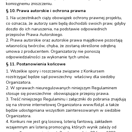
komisyjnemu zniszczeniu.
§ 10. Prawa autorskie i ochrona prawna
1. Na uczestnikach ciąży obowiązek ochrony prawnej projektu,
co oznacza, że autorzy sami będą dochodzili swoich praw, gdyby
doszło do ich naruszenia, na podstawie odpowiednich
przepisów Prawa Autorskiego.
2. Prawa autorskie oraz autorskie prawa majątkowe pozostają
własnością twórców, chyba, że zostaną określone odrębną
umowa z producentem. Organizatorzy nie ponoszą
odpowiedzialności za wykonanie tych umów.
§ 11. Postanowienia końcowe
1. Wszelkie spory i roszczenia związane z Konkursem
rozstrzygać będzie sąd powszechny właściwy dla siedziby
Organizatora.
2. W sprawach nieuregulowanych niniejszym Regulaminem
stosuje się powszechnie obowiązujące przepisy prawa.
3. Treść niniejszego Regulaminu i załączniki do pobrania znajdują
się na stronie internetowej Organizatora www.flid.pl a także
będzie udostępniana wszystkim zainteresowanym w siedzibie
Organizatora.
4. Konkurs nie jest grą losową, loterią fantową, zakładem
wzajemnym ani loterią promocyjną, których wynik zależy od