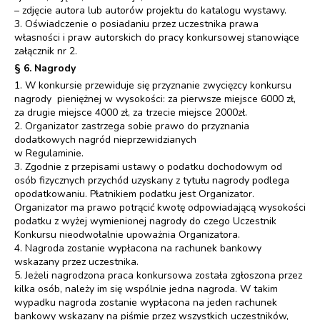
– zdjęcie autora lub autorów projektu do katalogu wystawy.
3. Oświadczenie o posiadaniu przez uczestnika prawa
własności i praw autorskich do pracy konkursowej stanowiące
załącznik nr 2.
§ 6. Nagrody
1. W konkursie przewiduje się przyznanie zwycięzcy konkursu
nagrody pieniężnej w wysokości: za pierwsze miejsce 6000 zł,
za drugie miejsce 4000 zł, za trzecie miejsce 2000zł.
2. Organizator zastrzega sobie prawo do przyznania
dodatkowych nagród nieprzewidzianych
w Regulaminie.
3. Zgodnie z przepisami ustawy o podatku dochodowym od
osób fizycznych przychód uzyskany z tytułu nagrody podlega
opodatkowaniu. Płatnikiem podatku jest Organizator.
Organizator ma prawo potrącić kwotę odpowiadającą wysokości
podatku z wyżej wymienionej nagrody do czego Uczestnik
Konkursu nieodwołalnie upoważnia Organizatora.
4. Nagroda zostanie wypłacona na rachunek bankowy
wskazany przez uczestnika.
5. Jeżeli nagrodzona praca konkursowa została zgłoszona przez
kilka osób, należy im się wspólnie jedna nagroda. W takim
wypadku nagroda zostanie wypłacona na jeden rachunek
bankowy wskazany na piśmie przez wszystkich uczestników,