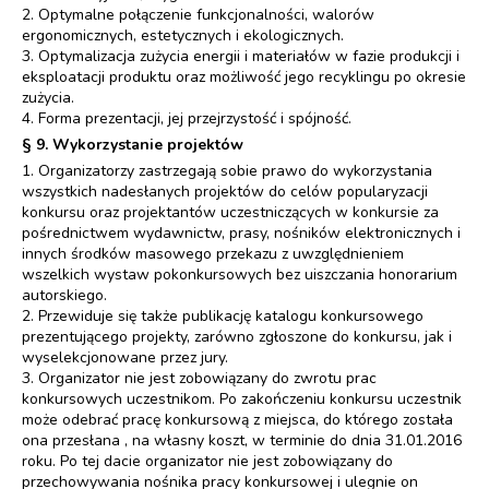
2. Optymalne połączenie funkcjonalności, walorów
ergonomicznych, estetycznych i ekologicznych.
3. Optymalizacja zużycia energii i materiałów w fazie produkcji i
eksploatacji produktu oraz możliwość jego recyklingu po okresie
zużycia.
4. Forma prezentacji, jej przejrzystość i spójność.
§ 9. Wykorzystanie projektów
1. Organizatorzy zastrzegają sobie prawo do wykorzystania
wszystkich nadesłanych projektów do celów popularyzacji
konkursu oraz projektantów uczestniczących w konkursie za
pośrednictwem wydawnictw, prasy, nośników elektronicznych i
innych środków masowego przekazu z uwzględnieniem
wszelkich wystaw pokonkursowych bez uiszczania honorarium
autorskiego.
2. Przewiduje się także publikację katalogu konkursowego
prezentującego projekty, zarówno zgłoszone do konkursu, jak i
wyselekcjonowane przez jury.
3. Organizator nie jest zobowiązany do zwrotu prac
konkursowych uczestnikom. Po zakończeniu konkursu uczestnik
może odebrać pracę konkursową z miejsca, do którego została
ona przesłana , na własny koszt, w terminie do dnia 31.01.2016
roku. Po tej dacie organizator nie jest zobowiązany do
przechowywania nośnika pracy konkursowej i ulegnie on