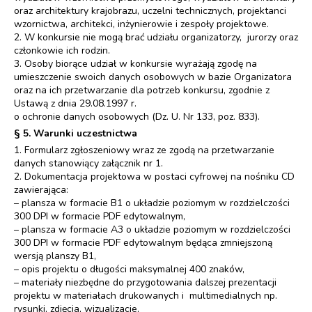
oraz architektury krajobrazu, uczelni technicznych, projektanci
wzornictwa, architekci, inżynierowie i zespoły projektowe.
2. W konkursie nie mogą brać udziału organizatorzy, jurorzy oraz
członkowie ich rodzin.
3. Osoby biorące udział w konkursie wyrażają zgodę na
umieszczenie swoich danych osobowych w bazie Organizatora
oraz na ich przetwarzanie dla potrzeb konkursu, zgodnie z
Ustawą z dnia 29.08.1997 r.
o ochronie danych osobowych (Dz. U. Nr 133, poz. 833).
§ 5. Warunki uczestnictwa
1. Formularz zgłoszeniowy wraz ze zgodą na przetwarzanie
danych stanowiący załącznik nr 1.
2. Dokumentacja projektowa w postaci cyfrowej na nośniku CD
zawierająca:
– plansza w formacie B1 o układzie poziomym w rozdzielczości
300 DPI w formacie PDF edytowalnym,
– plansza w formacie A3 o układzie poziomym w rozdzielczości
300 DPI w formacie PDF edytowalnym będąca zmniejszoną
wersją planszy B1,
– opis projektu o długości maksymalnej 400 znaków,
– materiały niezbędne do przygotowania dalszej prezentacji
projektu w materiałach drukowanych i multimedialnych np.
rysunki, zdjęcia, wizualizacje,