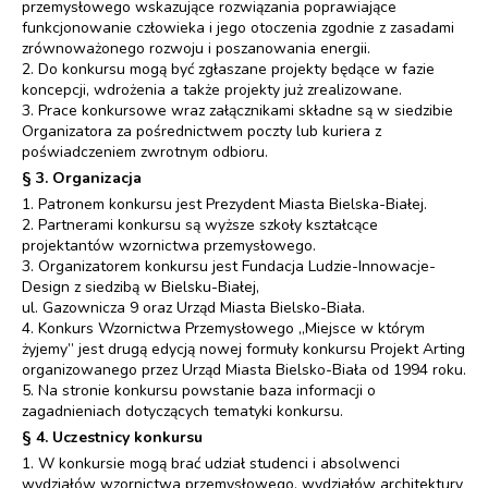
przemysłowego wskazujące rozwiązania poprawiające
funkcjonowanie człowieka i jego otoczenia zgodnie z zasadami
zrównoważonego rozwoju i poszanowania energii.
2. Do konkursu mogą być zgłaszane projekty będące w fazie
koncepcji, wdrożenia a także projekty już zrealizowane.
3. Prace konkursowe wraz załącznikami składne są w siedzibie
Organizatora za pośrednictwem poczty lub kuriera z
poświadczeniem zwrotnym odbioru.
§ 3. Organizacja
1. Patronem konkursu jest Prezydent Miasta Bielska-Białej.
2. Partnerami konkursu są wyższe szkoły kształcące
projektantów wzornictwa przemysłowego.
3. Organizatorem konkursu jest Fundacja Ludzie-Innowacje-
Design z siedzibą w Bielsku-Białej,
ul. Gazownicza 9 oraz Urząd Miasta Bielsko-Biała.
4. Konkurs Wzornictwa Przemysłowego „Miejsce w którym
żyjemy” jest drugą edycją nowej formuły konkursu Projekt Arting
organizowanego przez Urząd Miasta Bielsko-Biała od 1994 roku.
5. Na stronie konkursu powstanie baza informacji o
zagadnieniach dotyczących tematyki konkursu.
§ 4. Uczestnicy konkursu
1. W konkursie mogą brać udział studenci i absolwenci
wydziałów wzornictwa przemysłowego, wydziałów architektury